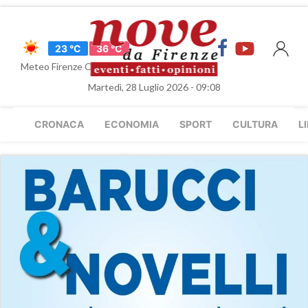
23 °C
36 °C
Meteo Firenze Oggi
Martedì, 28 Luglio 2026 - 09:08
CRONACA
ECONOMIA
SPORT
CULTURA
L