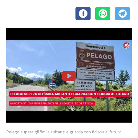
Pelago supera gli 8mila abitanti e guarda con fiducia al futuro