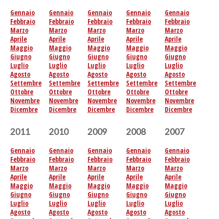
Gennaio
Gennaio
Gennaio
Gennaio
Gennaio
Febbraio
Febbraio
Febbraio
Febbraio
Febbraio
Marzo
Marzo
Marzo
Marzo
Marzo
Aprile
Aprile
Aprile
Aprile
Aprile
Maggio
Maggio
Maggio
Maggio
Maggio
Giugno
Giugno
Giugno
Giugno
Giugno
Luglio
Luglio
Luglio
Luglio
Luglio
Agosto
Agosto
Agosto
Agosto
Agosto
Settembre
Settembre
Settembre
Settembre
Settembre
Ottobre
Ottobre
Ottobre
Ottobre
Ottobre
Novembre
Novembre
Novembre
Novembre
Novembre
Dicembre
Dicembre
Dicembre
Dicembre
Dicembre
2011
2010
2009
2008
2007
Gennaio
Gennaio
Gennaio
Gennaio
Gennaio
Febbraio
Febbraio
Febbraio
Febbraio
Febbraio
Marzo
Marzo
Marzo
Marzo
Marzo
Aprile
Aprile
Aprile
Aprile
Aprile
Maggio
Maggio
Maggio
Maggio
Maggio
Giugno
Giugno
Giugno
Giugno
Giugno
Luglio
Luglio
Luglio
Luglio
Luglio
Agosto
Agosto
Agosto
Agosto
Agosto