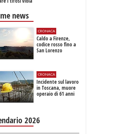
re i tifosi viola
ime news
CRONACA
Caldo a Firenze,
codice rosso fino a
San Lorenzo
CRONACA
Incidente sul lavoro
in Toscana, muore
operaio di 61 anni
endario 2026