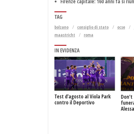
Firenze capitale: 160 anni fa si riu
TAG
bolzano
consiglio di stato
ocse
maastricht
roma
IN EVIDENZA
Test d’agosto al Viola Park
Don't 
contro il Deportivo
funera
Aless