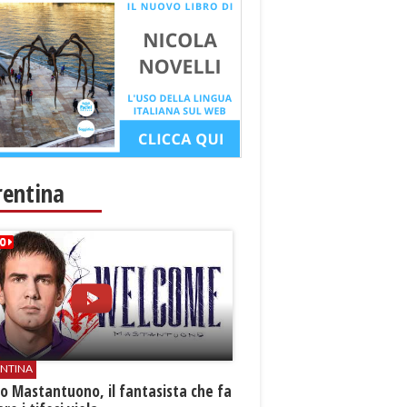
rentina
ENTINA
o Mastantuono, il fantasista che fa