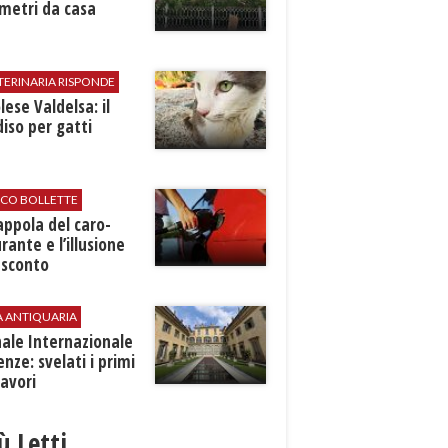
metri da casa
TERINARIA RISPONDE
ese Valdelsa: il
iso per gatti
ICO BOLLETTE
rappola del caro-
rante e l’illusione
 sconto
A ANTIQUARIA
ale Internazionale
renze: svelati i primi
avori
iù Letti