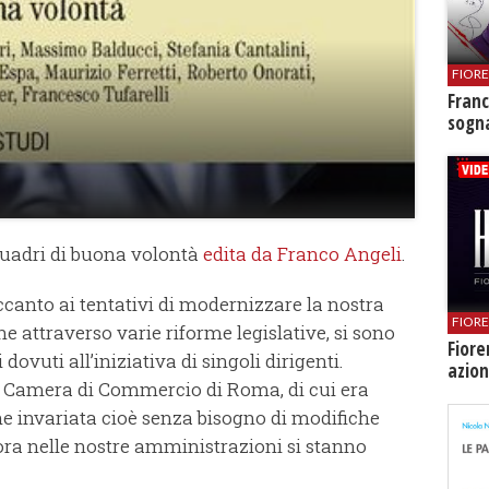
FIOR
Franc
sogna
 quadri di buona volontà
edita da Franco Angeli
.
accanto ai tentativi di modernizzare la nostra
FIOR
 attraverso varie riforme legislative, si sono
Fiore
vuti all’iniziativa di singoli dirigenti.
azion
la Camera di Commercio di Roma, di cui era
one invariata cioè senza bisogno di modifiche
ora nelle nostre amministrazioni si stanno