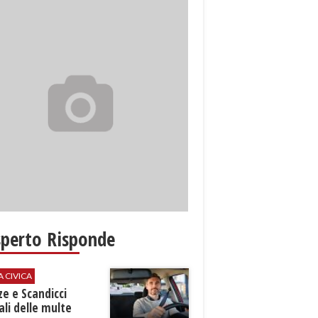
sperto Risponde
A CIVICA
ze e Scandicci
ali delle multe