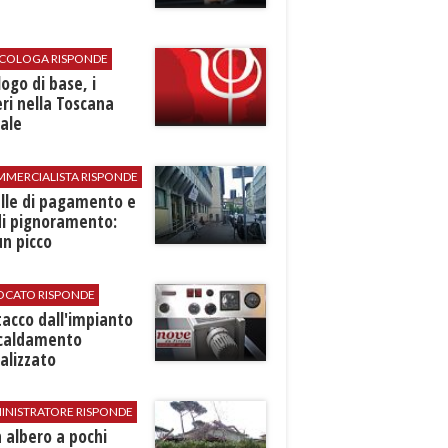
SICOLOGA RISPONDE
logo di base, i
ri nella Toscana
ale
MMERCIALISTA RISPONDE
elle di pagamento e
di pignoramento:
n picco
VOCATO RISPONDE
stacco dall'impianto
scaldamento
alizzato
INISTRATORE RISPONDE
 albero a pochi