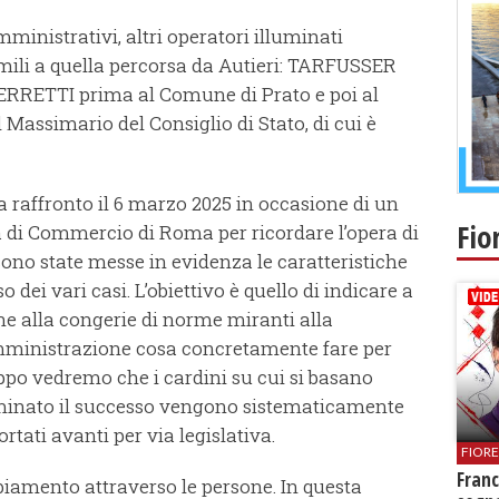
amministrativi, altri operatori illuminati
imili a quella percorsa da Autieri: TARFUSSER
, FERRETTI prima al Comune di Prato e poi al
assimario del Consiglio di Stato, di cui è
 a raffronto il 6 marzo 2025 in occasione di un
Fio
 di Commercio di Roma per ricordare l’opera di
sono state messe in evidenza le caratteristiche
dei vari casi. L’obiettivo è quello di indicare a
ne alla congerie di norme miranti alla
mministrazione cosa concretamente fare per
roppo vedremo che i cardini su cui si basano
rminato il successo vengono sistematicamente
ortati avanti per via legislativa.
FIOR
Franc
biamento attraverso le persone. In questa