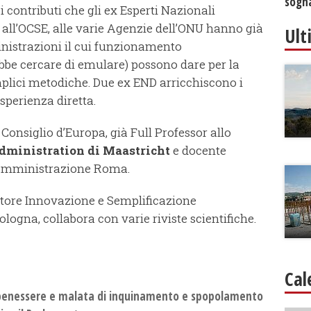
sogna
 contributi che gli ex Esperti Nazionali
, all’OCSE, alle varie Agenzie dell’ONU hanno già
Ult
istrazioni il cui funzionamento
bbe cercare di emulare) possono dare per la
mplici metodiche. Due ex END arricchiscono i
sperienza diretta.
 Consiglio d’Europa, già Full Professor allo
Administration di Maastricht
e docente
i Amministrazione Roma.
settore Innovazione e Semplificazione
gna, collabora con varie riviste scientifiche.
Cal
l benessere e malata di inquinamento e spopolamento