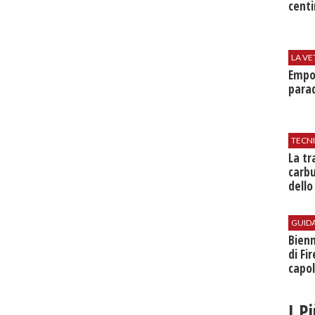
centi
LA VE
Empol
parad
TECN
​La t
carbu
dello
GUID
Bienn
di Fi
capol
I P