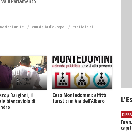
niva il Parlamento
nazioni unite
consiglio d'europa
trattato di
Caso Montedomini: affitti
stop Bargioni, il
L'E
turistici in Via dell’Albero
le biancoviola di
andro
DIFES
Firen
capit