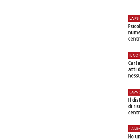
LA P
Psico
nume
centr
IL CO
Cart
atti 
nessu
L'AV
Il di
di ri
centr
L'AMM
Ho un