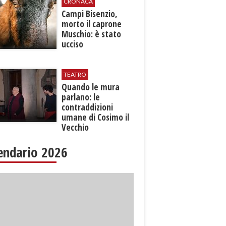
CRONACA
Campi Bisenzio,
morto il caprone
Muschio: è stato
ucciso
TEATRO
​Quando le mura
parlano: le
contraddizioni
umane di Cosimo il
Vecchio
endario 2026