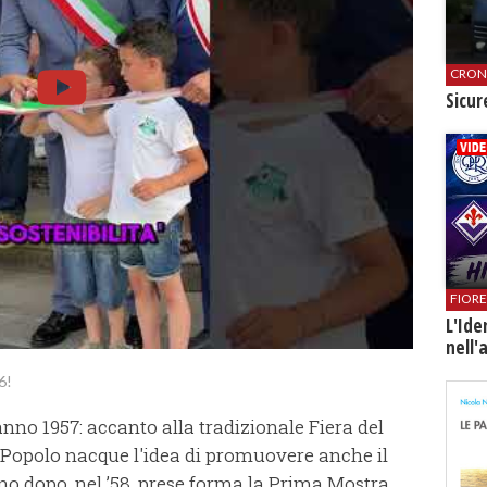
CRON
​Sicu
FIOR
L'Ide
nell'
6!
’anno 1957: accanto alla tradizionale Fiera del
 Popolo nacque l'idea di promuovere anche il
anno dopo, nel ’58, prese forma la Prima Mostra