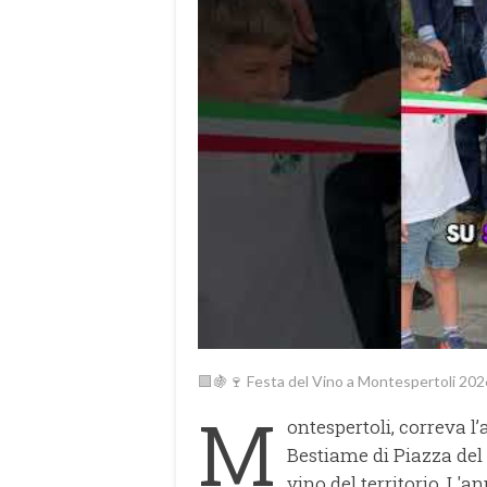
🟪🍇🍷 Festa del Vino a Montespertoli 202
M
ontespertoli, correva l
Bestiame di Piazza del
vino del territorio. L'