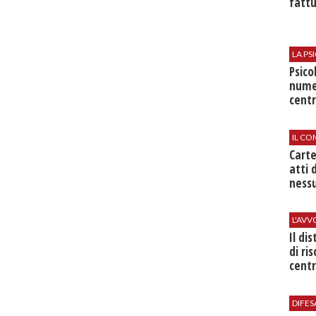
fattu
LA P
Psico
nume
centr
IL CO
Cart
atti 
nessu
L'AV
Il di
di ri
centr
DIFES