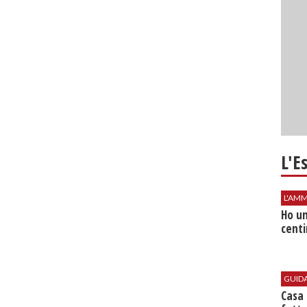
L'E
L'AMM
Ho un
centi
GUID
Casa 