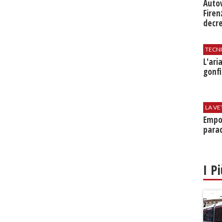
Auto
Firen
decr
TECN
L'​ar
gonfi
LA VE
Empol
parad
I P