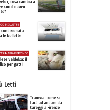
velox, cosa cambia a
ze con il nuovo
eto?
ICO BOLLETTE
ia condizionata
a le bollette
TERINARIA RISPONDE
ese Valdelsa: il
iso per gatti
iù Letti
Tramvia: come si
farà ad andare da
Careggi a Firenze