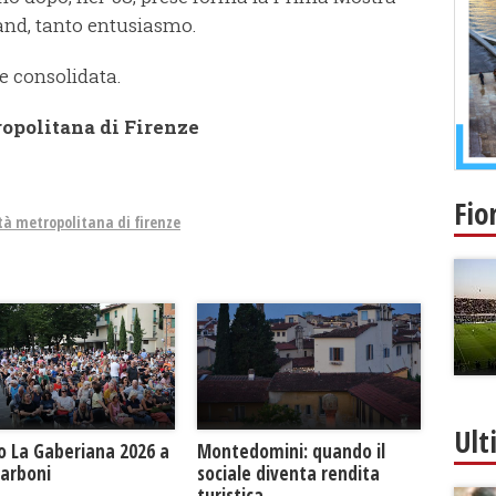
tand, tanto entusiasmo.
e consolidata.
ropolitana di Firenze
Fio
tà metropolitana di firenze
Ult
o La Gaberiana 2026 a
Montedomini: quando il
Carboni
sociale diventa rendita
turistica