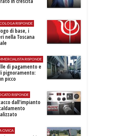
rato in crescita
SICOLOGA RISPONDE
logo di base, i
ri nella Toscana
ale
MMERCIALISTA RISPONDE
elle di pagamento e
di pignoramento:
n picco
VOCATO RISPONDE
stacco dall'impianto
scaldamento
alizzato
A CIVICA