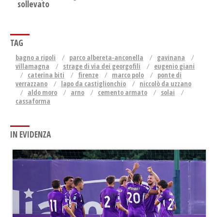
sollevato
TAG
bagno a ripoli
parco albereta-anconella
gavinana
villamagna
strage di via dei georgofili
eugenio giani
caterina biti
firenze
marco polo
ponte di
verrazzano
lapo da castiglionchio
niccolò da uzzano
aldo moro
arno
cemento armato
solai
cassaforma
IN EVIDENZA