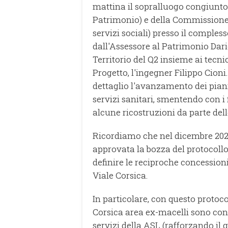
mattina il sopralluogo congiunto
Patrimonio) e della Commissione 4 
servizi sociali) presso il comples
dall'Assessore al Patrimonio Dar
Territorio del Q2 insieme ai tecn
Progetto, l'ingegner Filippo Cion
dettaglio l'avanzamento dei piani
servizi sanitari, smentendo con i f
alcune ricostruzioni da parte dell
Ricordiamo che nel dicembre 2024
approvata la bozza del protocollo
definire le reciproche concessioni 
Viale Corsica.
In particolare, con questo protocol
Corsica area ex-macelli sono co
servizi della ASL (rafforzando il g