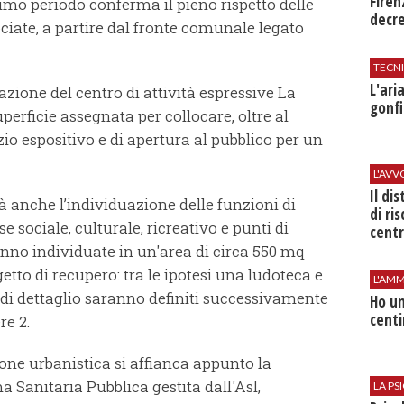
Firen
imo periodo conferma il pieno rispetto delle
decr
ciate, a partire dal fronte comunale legato
TECN
L'​ar
cazione del centro di attività espressive La
gonfi
erficie assegnata per collocare, oltre al
io espositivo e di apertura al pubblico per un
L'AV
Il di
 anche l’individuazione delle funzioni di
di ri
sse sociale, culturale, ricreativo e punti di
centr
nno individuate in un'area di circa 550 mq
etto di recupero: tra le ipotesi una ludoteca e
L'AMM
 di dettaglio saranno definiti successivamente
Ho un
centi
re 2.
one urbanistica si affianca appunto la
 Sanitaria Pubblica gestita dall'Asl,
LA P