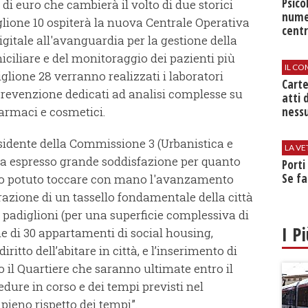
Psico
 di euro che cambierà il volto di due storici
nume
diglione 10 ospiterà la nuova Centrale Operativa
centr
digitale all'avanguardia per la gestione della
iciliare e del monitoraggio dei pazienti più
IL CO
iglione 28 verranno realizzati i laboratori
Cart
 Prevenzione dedicati ad analisi complesse su
atti 
farmaci e cosmetici.
nessu
esidente della Commissione 3 (Urbanistica e
LA VE
a espresso grande soddisfazione per quanto
Porti
Se fa
mo potuto toccare con mano l'avanzamento
razione di un tassello fondamentale della città
 padiglioni (per una superficie complessiva di
I P
ne di 30 appartamenti di social housing,
ritto dell’abitare in città, e l’inserimento di
tto il Quartiere che saranno ultimate entro il
dure in corso e dei tempi previsti nel
eno rispetto dei tempi”.