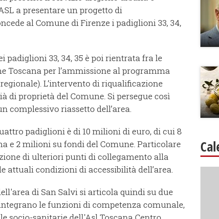
 ASL a presentare un progetto di
oncede al Comune di Firenze i padiglioni 33, 34,
 padiglioni 33, 34, 35 è poi rientrata fra le
ione Toscana per l’ammissione al programma
egionale). L’intervento di riqualificazione
già di proprietà del Comune. Si persegue così
 un complessivo riassetto dell’area.
ttro padiglioni è di 10 milioni di euro, di cui 8
Cal
a e 2 milioni su fondi del Comune. Particolare
zione di ulteriori punti di collegamento alla
e attuali condizioni di accessibilità dell’area.
l'area di San Salvi si articola quindi su due
e integrano le funzioni di competenza comunale,
le socio-sanitarie dell'Asl Toscana Centro,