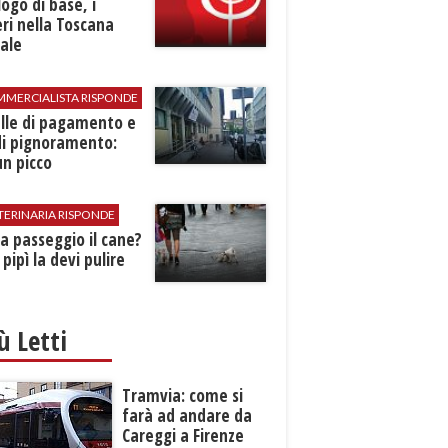
logo di base, i
ri nella Toscana
ale
MMERCIALISTA RISPONDE
elle di pagamento e
di pignoramento:
n picco
TERINARIA RISPONDE
 a passeggio il cane?
 pipì la devi pulire
iù Letti
Tramvia: come si
farà ad andare da
Careggi a Firenze