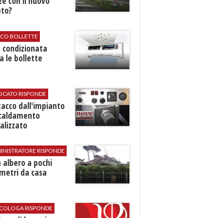
ze con il nuovo
eto?
ICO BOLLETTE
ia condizionata
a le bollette
VOCATO RISPONDE
stacco dall'impianto
scaldamento
alizzato
INISTRATORE RISPONDE
 albero a pochi
metri da casa
SICOLOGA RISPONDE