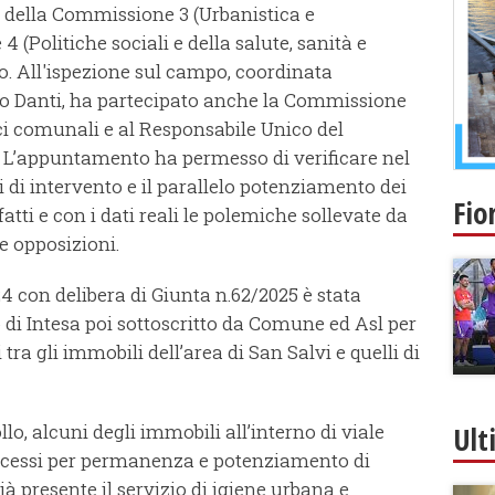
 della Commissione 3 (Urbanistica e
(Politiche sociali e della salute, sanità e
so. All'ispezione sul campo, coordinata
io Danti, ha partecipato anche la Commissione
ici comunali e al Responsabile Unico del
i. L’appuntamento ha permesso di verificare nel
 di intervento e il parallelo potenziamento dei
Fio
atti e con i dati reali le polemiche sollevate da
e opposizioni.
 con delibera di Giunta n.62/2025 è stata
 di Intesa poi sottoscritto da Comune ed Asl per
tra gli immobili dell’area di San Salvi e quelli di
lo, alcuni degli immobili all’interno di viale
Ult
ncessi per permanenza e potenziamento di
ià presente il servizio di igiene urbana e