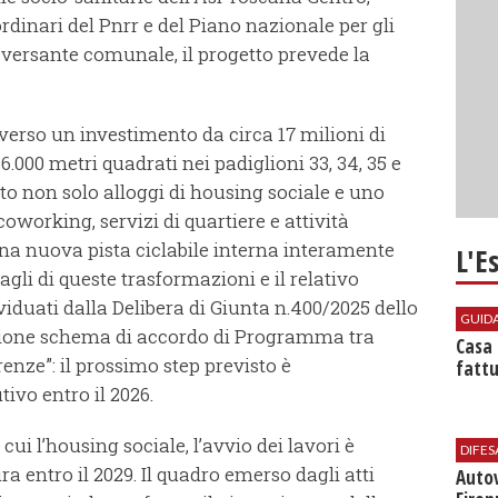
ordinari del Pnrr e del Piano nazionale per gli
versante comunale, il progetto prevede la
averso un investimento da circa 17 milioni di
6.000 metri quadrati nei padiglioni 33, 34, 35 e
sto non solo alloggi di housing sociale e uno
oworking, servizi di quartiere e attività
 una nuova pista ciclabile interna interamente
L'E
agli di queste trasformazioni e il relativo
duati dalla Delibera di Giunta n.400/2025 dello
GUID
azione schema di accordo di Programma tra
Casa 
nze”: il prossimo step previsto è
fattu
ivo entro il 2026.
a cui l’housing sociale, l’avvio dei lavori è
DIFES
ra entro il 2029. Il quadro emerso dagli atti
Auto