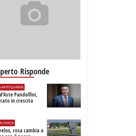
sperto Risponde
A ANTIQUARIA
d'Aste Pandolfini,
rato in crescita
A CIVICA
velox, cosa cambia a