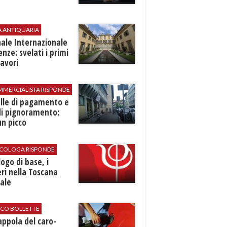
A ANTIQUARIA
ale Internazionale
renze: svelati i primi
avori
MMERCIALISTA RISPONDE
elle di pagamento e
di pignoramento:
n picco
SICOLOGA RISPONDE
logo di base, i
ri nella Toscana
ale
ICO BOLLETTE
rappola del caro-