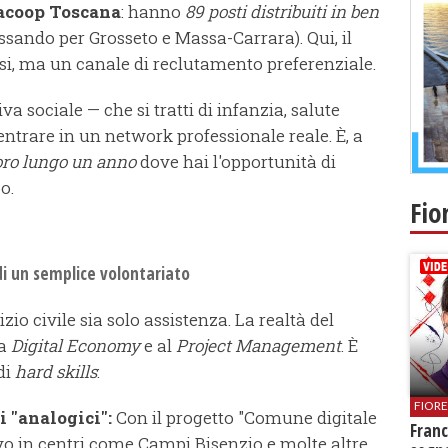
acoop Toscana
: hanno
89 posti distribuiti in ben
ssando per Grosseto e Massa-Carrara). Qui, il
si, ma un canale di reclutamento preferenziale.
a sociale — che si tratti di infanzia, salute
entrare in un network professionale reale. È, a
voro lungo un anno
dove hai l'opportunità di
o.
Fio
 di un semplice volontariato
zio civile sia solo assistenza. La realtà del
la
Digital Economy
e al
Project Management
. È
 di
hard skills
:
FIOR
 "analogici":
Con il progetto "Comune digitale
Franc
ivo in centri come Campi Bisenzio e molte altre