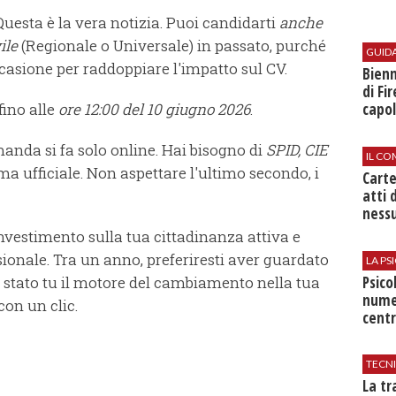
uesta è la vera notizia. Puoi candidarti
anche
ile
(Regionale o Universale) in passato, purché
GUID
ccasione per raddoppiare l'impatto sul CV.
Bienn
di Fi
capol
fino alle
ore 12:00 del 10 giugno 2026
.
anda si fa solo online. Hai bisogno di
SPID, CIE
IL CO
ma ufficiale. Non aspettare l'ultimo secondo, i
Cart
atti 
nessu
investimento sulla tua cittadinanza attiva e
ionale. Tra un anno, preferiresti aver guardato
LA P
Psico
re stato tu il motore del cambiamento nella tua
nume
con un clic.
centr
TECN
​La t