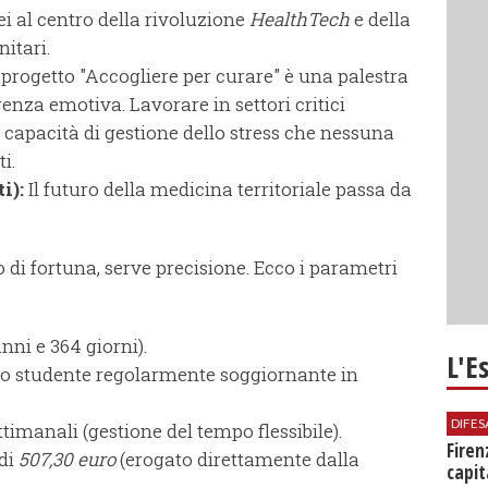
i al centro della rivoluzione
HealthTech
e della
nitari.
 progetto "Accogliere per curare" è una palestra
genza emotiva. Lavorare in settori critici
 capacità di gestione dello stress che nessuna
i.
i):
Il futuro della medicina territoriale passa da
 di fortuna, serve precisione. Ecco i parametri
nni e 364 giorni).
L'E
 o studente regolarmente soggiornante in
DIFES
ttimanali (gestione del tempo flessibile).
Firen
di
507,30 euro
(erogato direttamente dalla
capit