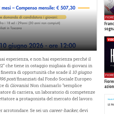
FIOR
Franc
sogna
ai esperienza, e non hai esperienza perché il
2" che tiene in ostaggio migliaia di giovani in
 finestra di opportunità che scade il
10 giugno
FIOR
396 posti
finanziati dal Fondo Sociale Europeo
Fiore
ice di
Giovanisì
. Non chiamarlo "semplice
azion
ratore di carriera, un laboratorio di competenze
ettatore a protagonista del mercato del lavoro.
er arrotondare. Se sei un
career-hacker
, devi