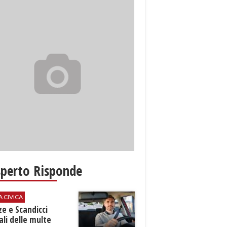
sperto Risponde
A CIVICA
ze e Scandicci
ali delle multe