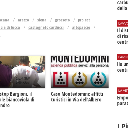
carbu
dello
scana
arezzo
siena
grosseto
project
L'AV
cia di lucca
castagneto carducci
altopascio
Il di
d
di ri
centr
L'AMM
Ho un
centi
LA VE
Caso Montedomini: affitti
stop Bargioni, il
Empol
turistici in Via dell’Albero
le biancoviola di
parad
andro
I P