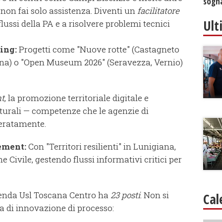
sogna
, non fai solo assistenza. Diventi un
facilitatore
Ult
lussi della PA e a risolvere problemi tecnici
ing:
Progetti come "Nuove rotte" (Castagneto
ana) o "Open Museum 2026" (Seravezza, Vernio)
t
, la promozione territoriale digitale e
lturali — competenze che le agenzie di
eratamente.
ement:
Con "Territori resilienti" in Lunigiana,
e Civile, gestendo flussi informativi critici per
Azienda Usl Toscana Centro ha
23 posti
. Non si
Cal
ma di innovazione di processo: