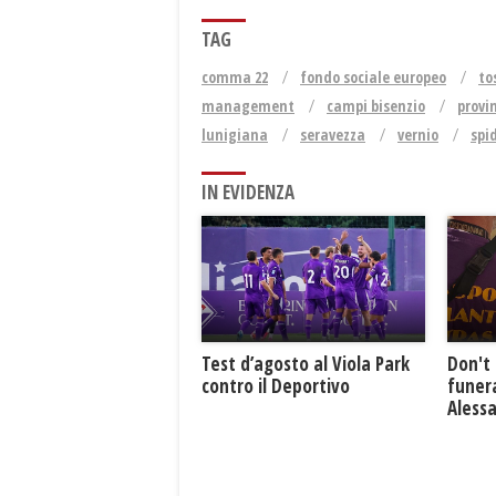
TAG
comma 22
fondo sociale europeo
to
management
campi bisenzio
provin
lunigiana
seravezza
vernio
spi
IN EVIDENZA
Test d’agosto al Viola Park
Don't 
contro il Deportivo
funera
Aless