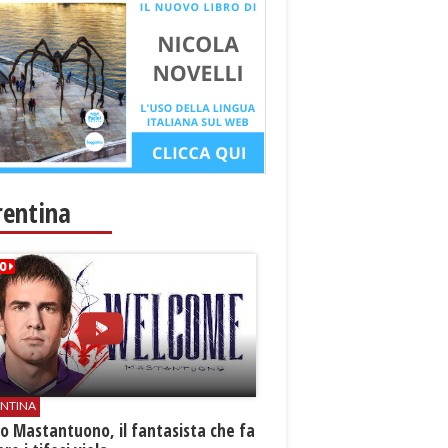
rentina
ENTINA
o Mastantuono, il fantasista che fa