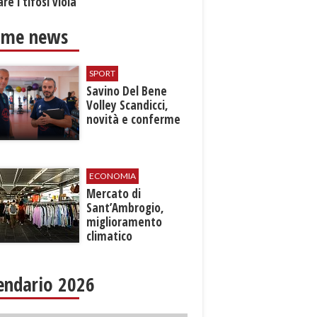
re i tifosi viola
ime news
SPORT
Savino Del Bene
Volley Scandicci,
novità e conferme
ECONOMIA
Mercato di
Sant’Ambrogio,
miglioramento
climatico
endario 2026