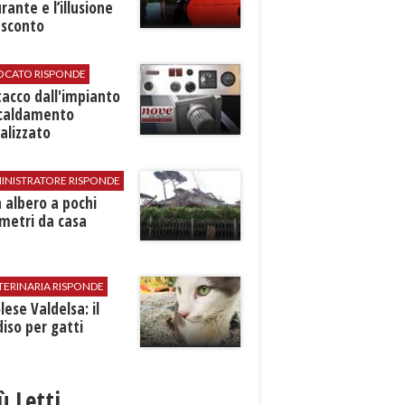
rante e l’illusione
 sconto
VOCATO RISPONDE
stacco dall'impianto
scaldamento
alizzato
INISTRATORE RISPONDE
 albero a pochi
metri da casa
TERINARIA RISPONDE
ese Valdelsa: il
iso per gatti
iù Letti