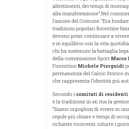
allestimenti, dei tempi di montagg
alla manifestazione”.Nel commento
l’azione del Comune: “Era fondame
tradizioni popolari fiorentine fan
devono poter continuare a vivere n
e in equilibrio con la vita quotid
chi ha sostenuto la battaglia legal
della commissione Sport
Marco 
Fiorentino
Michele Pierguidi
p
permanenza del Calcio Storico in
che rappresenta l’identità più aut
Secondo i
comitati di residenti
è la tradizione in sé, ma la gestio
“Siamo orgogliosi di vivere in u
regole più chiare e tempi di occu
richieste ricorrenti: ridurre i gio