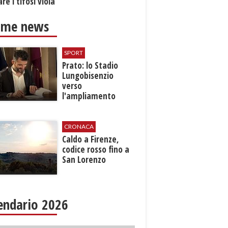
re i tifosi viola
ime news
SPORT
Prato: lo Stadio
Lungobisenzio
verso
l'ampliamento
CRONACA
Caldo a Firenze,
codice rosso fino a
San Lorenzo
endario 2026