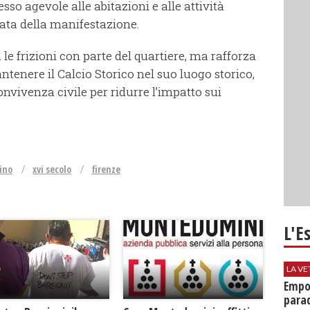
so agevole alle abitazioni e alle attività
ata della manifestazione.
le frizioni con parte del quartiere, ma rafforza
ntenere il Calcio Storico nel suo luogo storico,
vivenza civile per ridurre l’impatto sui
tino
xvi secolo
firenze
L'E
LA VE
Empol
parad