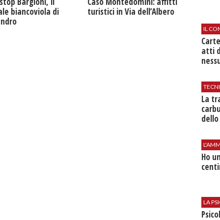
Caso Montedomini: affitti
stop Bargioni, il
turistici in Via dell’Albero
le biancoviola di
andro
IL CO
Cart
atti 
nessu
TECN
​La t
carbu
dello
L'AMM
Ho un
centi
LA P
Psico