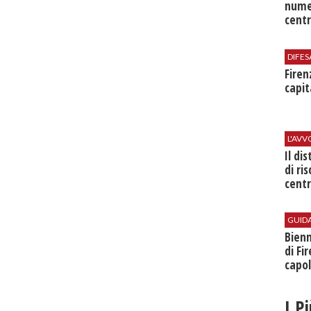
nume
centr
DIFES
Firen
capit
L'AV
Il di
di ri
centr
GUID
Bienn
di Fi
capol
I P