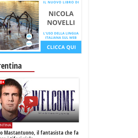
rentina
ENTINA
o Mastantuono, il fantasista che fa