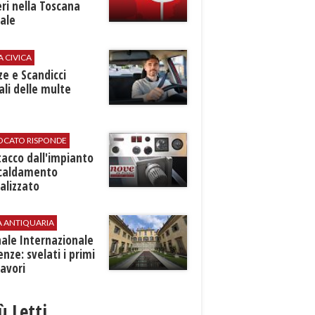
ri nella Toscana
ale
A CIVICA
ze e Scandicci
ali delle multe
VOCATO RISPONDE
stacco dall'impianto
scaldamento
alizzato
A ANTIQUARIA
ale Internazionale
renze: svelati i primi
avori
iù Letti