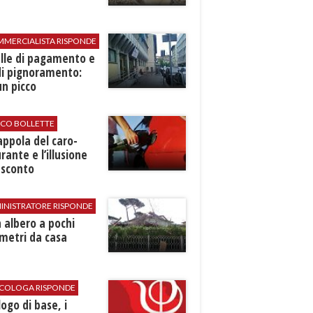
MMERCIALISTA RISPONDE
elle di pagamento e
di pignoramento:
n picco
ICO BOLLETTE
rappola del caro-
rante e l’illusione
 sconto
INISTRATORE RISPONDE
 albero a pochi
metri da casa
SICOLOGA RISPONDE
logo di base, i