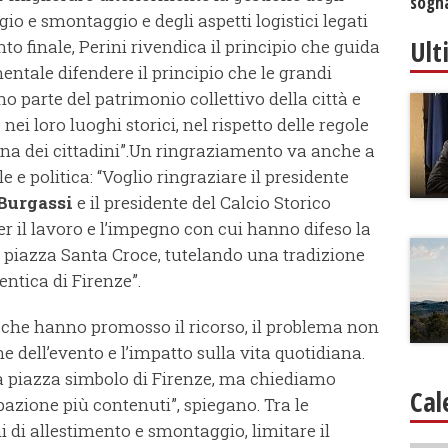
sogna
io e smontaggio e degli aspetti logistici legati
Ult
 finale, Perini rivendica il principio che guida
ntale difendere il principio che le grandi
no parte del patrimonio collettivo della città e
ei loro luoghi storici, nel rispetto delle regole
iana dei cittadini”.Un ringraziamento va anche a
e e politica: “Voglio ringraziare il presidente
Burgassi
e il presidente del Calcio Storico
er il lavoro e l’impegno con cui hanno difeso la
 piazza Santa Croce, tutelando una tradizione
entica di Firenze”.
che hanno promosso il ricorso, il problema non
ne dell’evento e l’impatto sulla vita quotidiana.
na piazza simbolo di Firenze, ma chiediamo
Cal
pazione più contenuti”, spiegano. Tra le
rni di allestimento e smontaggio, limitare il