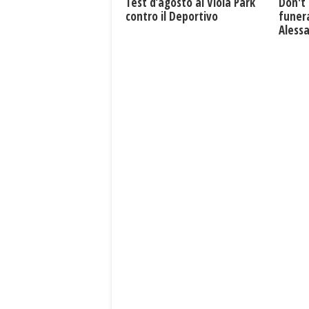
Test d’agosto al Viola Park
Don't 
contro il Deportivo
funera
Aless