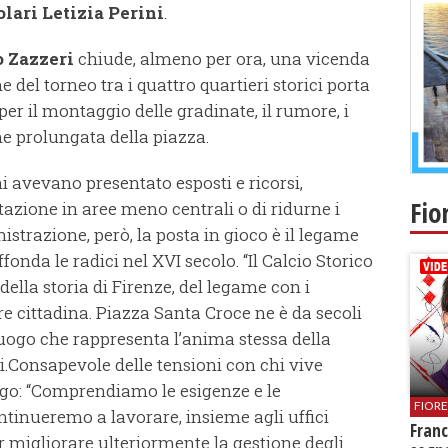
olari Letizia Perini
.
o Zazzeri
chiude, almeno per ora, una vicenda
e del torneo tra i quattro quartieri storici porta
per il montaggio delle gradinate, il rumore, i
one prolungata della piazza.
ni avevano presentato esposti e ricorsi,
Fio
azione in aree meno centrali o di ridurne i
strazione, però, la posta in gioco è il legame
ffonda le radici nel XVI secolo. “Il Calcio Storico
della storia di Firenze, del legame con i
e cittadina. Piazza Santa Croce ne è da secoli
luogo che rappresenta l’anima stessa della
i.Consapevole delle tensioni con chi vive
logo: “Comprendiamo le esigenze e le
FIOR
ntinueremo a lavorare, insieme agli uffici
Franc
r migliorare ulteriormente la gestione degli