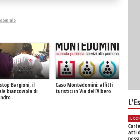
ndominio
Caso Montedomini: affitti
stop Bargioni, il
turistici in Via dell’Albero
le biancoviola di
andro
L'E
IL CO
Cart
atti 
nessu