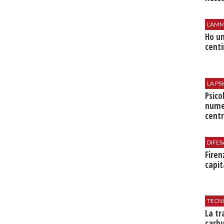
L'AMM
Ho un
centi
LA P
Psico
nume
centr
DIFES
Firen
capit
TECN
​La t
carbu