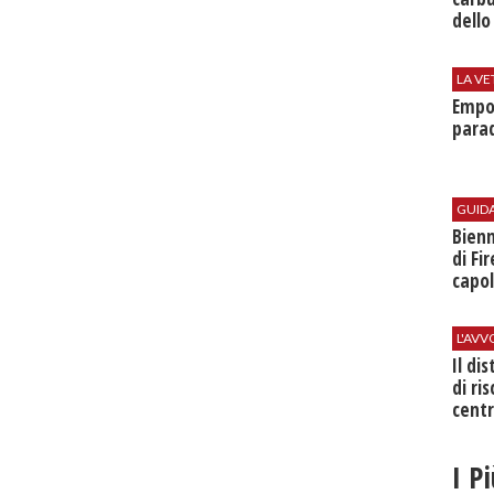
dello
LA VE
Empol
parad
GUID
Bienn
di Fi
capol
L'AV
Il di
di ri
centr
I P