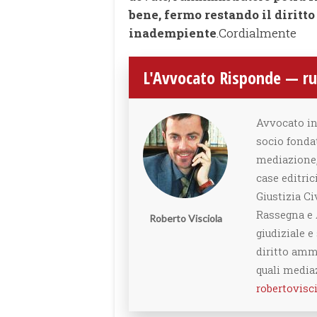
bene, fermo restando il diritto
inadempiente
.Cordialmente
L'Avvocato Risponde — rub
Avvocato in
socio fonda
mediazione, 
case editrici
Giustizia Ci
Rassegna e 
Roberto Visciola
giudiziale e
diritto ammi
quali media
robertovis