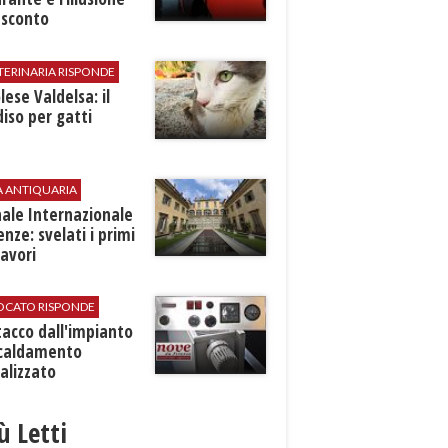
 sconto
TERINARIA RISPONDE
ese Valdelsa: il
iso per gatti
A ANTIQUARIA
ale Internazionale
renze: svelati i primi
avori
VOCATO RISPONDE
stacco dall'impianto
scaldamento
alizzato
iù Letti