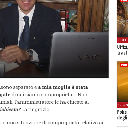
CULT
Uffiz
trasf
,sono separato e
a mia moglie è stata
ugale
di cui siamo comproprietari. Non
iali, l'amministratore le ha chieste al
CRON
richiesta?
La ringrazio
Poliz
degli
 sia una situazione di comproprietà relativa ad