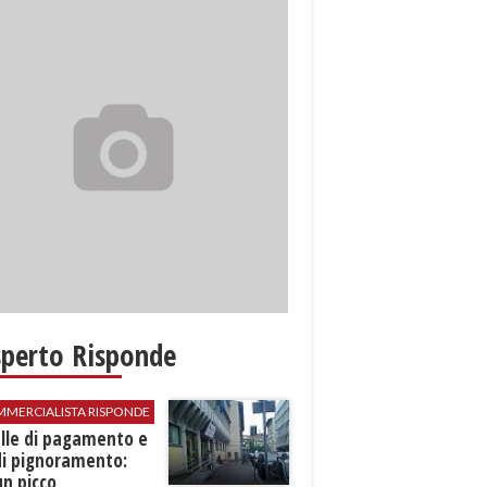
sperto Risponde
MMERCIALISTA RISPONDE
elle di pagamento e
di pignoramento:
n picco