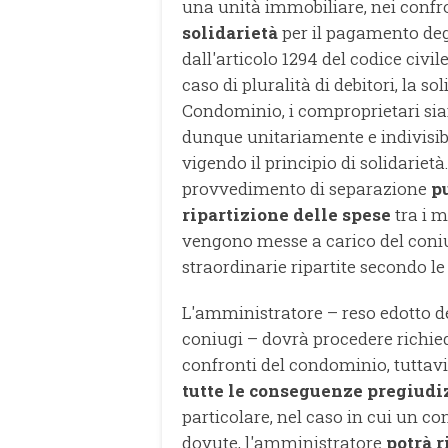
una unità immobiliare, nei confr
solidarietà
per il pagamento deg
dall'articolo 1294 del codice civile
caso di pluralità di debitori, la s
Condominio, i comproprietari sia
dunque unitariamente e indivisib
vigendo il principio di solidarietà.
provvedimento di separazione
p
ripartizione delle spese
tra i 
vengono messe a carico del coniu
straordinarie ripartite secondo le 
L'amministratore – reso edotto del
coniugi – dovrà procedere richi
confronti del condominio, tuttavia
tutte le conseguenze pregiudi
particolare, nel caso in cui un 
dovute, l'amministratore
potrà r