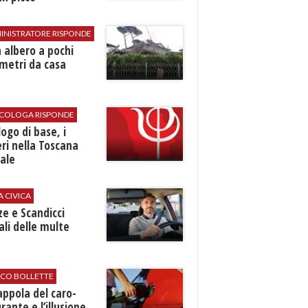
INISTRATORE RISPONDE
 albero a pochi
metri da casa
SICOLOGA RISPONDE
logo di base, i
ri nella Toscana
ale
A CIVICA
ze e Scandicci
ali delle multe
ICO BOLLETTE
rappola del caro-
rante e l’illusione