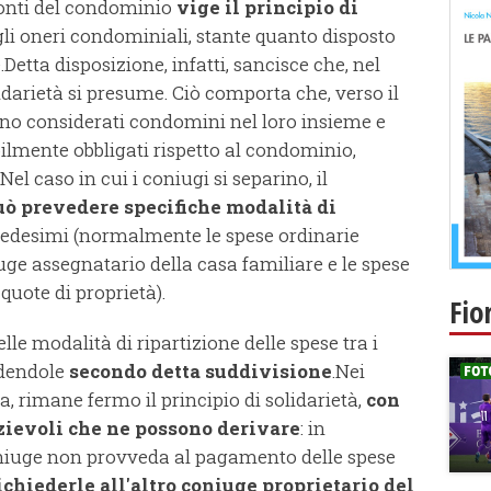
onti del condominio
vige il principio di
li oneri condominiali, stante quanto disposto
.Detta disposizione, infatti, sancisce che, nel
olidarietà si presume. Ciò comporta che, verso il
no considerati condomini nel loro insieme e
ilmente obbligati rispetto al condominio,
Nel caso in cui i coniugi si separino, il
uò prevedere specifiche modalità di
medesimi (normalmente le spese ordinarie
ge assegnatario della casa familiare e le spese
quote di proprietà).
Fio
le modalità di ripartizione delle spese tra i
edendole
secondo detta suddivisione
.Nei
, rimane fermo il principio di solidarietà,
con
zievoli che ne possono derivare
: in
coniuge non provveda al pagamento delle spese
ichiederle all'altro coniuge proprietario del