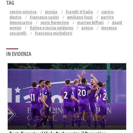
TAG
centro-sinistra
pistoia
fratelli d'italia
centro-
destra
francesco casini
emiliano fossi
partito
democratico
sesto fiorentino
matteo biffoni
david
ermini
figline e incisa valdarno
arezzo
vincenzo
ceccarelli
francesco michelotti
IN EVIDENZA