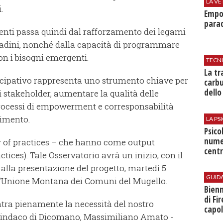
LA VE
i.
Empol
parad
ienti passa quindi dal rafforzamento dei legami
cittadini, nonché dalla capacità di programmare
con i bisogni emergenti.
TECN
​La t
ecipativo rappresenta uno strumento chiave per
carbu
dello
i stakeholder, aumentare la qualità delle
 processi di empowerment e corresponsabilità
erimento.
LA P
Psico
nume
 of practices – che hanno come output
centr
ctices). Tale Osservatorio avrà un inizio, con il
lla presentazione del progetto, martedì 5
GUID
ll’Unione Montana dei Comuni del Mugello.
Bienn
di Fi
ontra pienamente la necessità del nostro
capol
 il Sindaco di Dicomano, Massimiliano Amato -