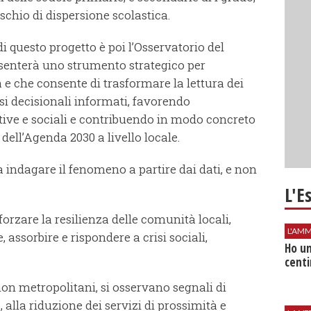
ischio di dispersione scolastica.
i questo progetto è poi l’Osservatorio del
enterà uno strumento strategico per
a e che consente di trasformare la lettura dei
si decisionali informati, favorendo
ative e sociali e contribuendo in modo concreto
dell’Agenda 2030 a livello locale.
a indagare il fenomeno a partire dai dati, e non
L'E
afforzare la resilienza delle comunità locali,
L'AMM
 assorbire e rispondere a crisi sociali,
Ho un
centi
i non metropolitani, si osservano segnali di
 alla riduzione dei servizi di prossimità e