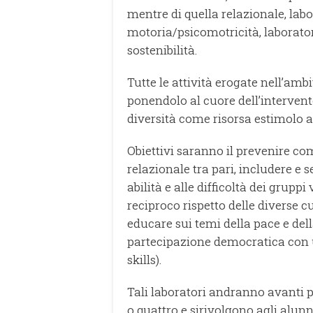
mentre di quella relazionale, labor
motoria/psicomotricità, laborator
sostenibilità.
Tutte le attività erogate nell’amb
ponendolo al cuore dell’intervent
diversità come risorsa estimolo al
Obiettivi saranno il prevenire co
relazionale tra pari, includere e s
abilità e alle difficoltà dei grupp
reciproco rispetto delle diverse cu
educare sui temi della pace e del
partecipazione democratica con u
skills).
Tali laboratori andranno avanti p
o quattro e sirivolgono agli alunn