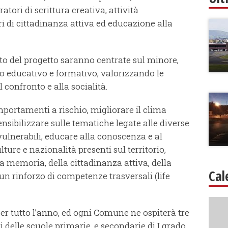
atori di scrittura creativa, attività
i di cittadinanza attiva ed educazione alla
ito del progetto saranno centrate sul minore,
o educativo e formativo, valorizzando le
 confronto e alla socialità.
mportamenti a rischio, migliorare il clima
ensibilizzare sulle tematiche legate alle diverse
i vulnerabili, educare alla conoscenza e al
lture e nazionalità presenti sul territorio,
la memoria, della cittadinanza attiva, della
Cal
n rinforzo di competenze trasversali (life
er tutto l’anno, ed ogni Comune ne ospiterà tre
i delle scuole primarie, e secondarie di I grado,