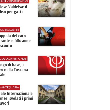
TERINARIA RISPONDE
ese Valdelsa: il
iso per gatti
ICO BOLLETTE
rappola del caro-
rante e l’illusione
 sconto
SICOLOGA RISPONDE
logo di base, i
ri nella Toscana
ale
A ANTIQUARIA
ale Internazionale
renze: svelati i primi
avori