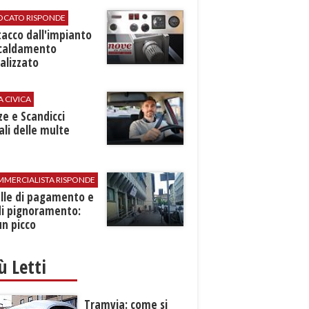
VOCATO RISPONDE
stacco dall'impianto
scaldamento
alizzato
A CIVICA
ze e Scandicci
ali delle multe
MMERCIALISTA RISPONDE
elle di pagamento e
di pignoramento:
n picco
iù Letti
Tramvia: come si