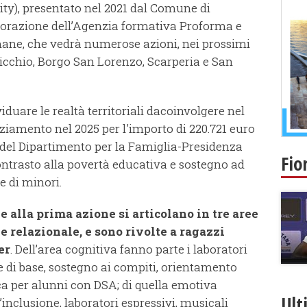
ty), presentato nel 2021 dal Comune di
borazione dell’Agenzia formativa Proforma e
imane, che vedrà numerose azioni, nei prossimi
cchio, Borgo San Lorenzo, Scarperia e San
duare le realtà territoriali dacoinvolgere nel
nziamento nel 2025 per l'importo di 220.721 euro
del Dipartimento per la Famiglia-Presidenza
Fio
 contrasto alla povertà educativa e sostegno ad
e di minori.
ve alla prima azione si articolano in tre aree
e relazionale, e sono rivolte a ragazzi
er
. Dell’area cognitiva fanno parte i laboratori
ze di base, sostegno ai compiti, orientamento
ica per alunni con DSA; di quella emotiva
Ult
 l’inclusione, laboratori espressivi, musicali