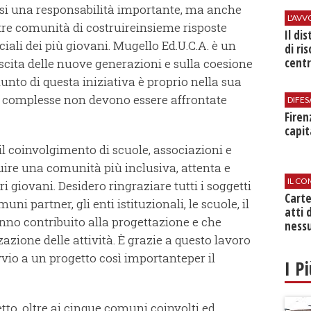
rsi una responsabilità importante, ma anche
L'AV
tre comunità di costruireinsieme risposte
Il di
ciali dei più giovani. Mugello Ed.U.C.A. è un
di ri
centr
escita delle nuove generazioni e sulla coesione
giunto di questa iniziativa è proprio nella sua
sì complesse non devono essere affrontate
DIFES
Firen
capit
il coinvolgimento di scuole, associazioni e
uire una comunità più inclusiva, attenta e
IL CO
i giovani. Desidero ringraziare tutti i soggetti
Cart
i partner, gli enti istituzionali, le scuole, il
atti 
anno contribuito alla progettazione e che
nessu
azione delle attività. È grazie a questo lavoro
vio a un progetto così importanteper il
I P
tto, oltre ai cinque comuni coinvolti ed