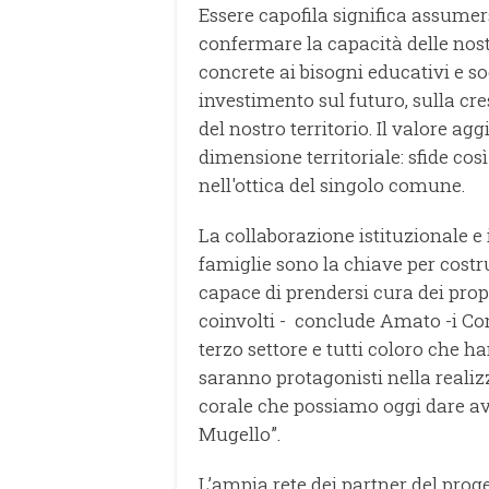
Essere capofila significa assume
confermare la capacità delle nos
concrete ai bisogni educativi e so
investimento sul futuro, sulla cr
del nostro territorio. Il valore ag
dimensione territoriale: sfide co
nell'ottica del singolo comune.
La collaborazione istituzionale e 
famiglie sono la chiave per costr
capace di prendersi cura dei propr
coinvolti - conclude Amato -i Comun
terzo settore e tutti coloro che h
saranno protagonisti nella realizz
corale che possiamo oggi dare av
Mugello”.
L’ampia rete dei partner del proge