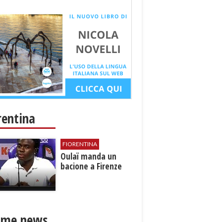
rentina
FIORENTINA
Oulaï manda un
bacione a Firenze
ime news