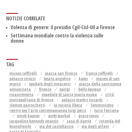
NOTIZIE CORRELATE
Volenza di genere: il presidio Cgil-Cisl-Uil a Firenze
Settimana mondiale contro la violenza sulle
donne
TAG
museo zeffirelli
piazza san firenze
franco zeffirelli
palazzo strozzi
beato angelico
kaws
museo di san
marco
spedale degli innocenti
piazza della santissima
annunziata
firenze
parigi
belle époque
rinascimento
ospedale di santa maria nuova
città
metropolitana di firenze
palazzo medici riccardi
clemen parrocchetti
la società libera
femminismo
centro per l'arte contemporanea luigi pecci
lucio fontana
anish kapoor
andy warhol
grace jones
jacqueline kennedy onassis
casa di dante
rotonda del
brunelleschi
via del castellaccio
via degli alfani
patto di famiglia