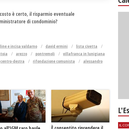
 costo è certo, il risparmio eventuale
amministratore di condominio?
gline e incisa valdarno
david ermini
lista civetta
stoia
arezzo
pontremoli
villafranca in lunigiana
centro-destra
rifondazione comunista
alessandro
L'E
IL CO
È consentito riprendere il
o all'IGM raro baule