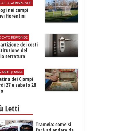
SICOLOGA RISPONDE
logi nei campi
ivi fiorentini
VOCATO RISPONDE
partizione dei costi
stituzione del
io serratura
A ANTIQUARIA
atino dei Ciompi
dì 27 e sabato 28
no
iù Letti
Tramvia: come si
farà ad andare da