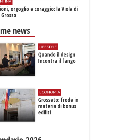
ENTINA
oni, orgoglio e coraggio: la Viola di
 Grosso
ime news
LIFESTYLE
​Quando il design
Incontra il fango
ECONOMIA
Grosseto: frode in
materia di bonus
edilizi
endario 2026