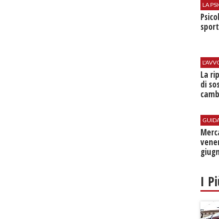
LA P
Psico
sport
L'AV
La ri
di so
camb
GUID
Merc
vener
giug
I P