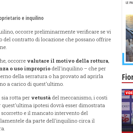
oprietario e inquilino
quilino, occorre preliminarmente verificare se vi
o del contratto di locazione che possano offrire
ne.
he, occorre
valutare il motivo della rottura
,
nza o uso improprio
dell'inquilino – che per
Fio
nterno della serratura o ha provato ad aprirla
no a carico di quest'ultimo.
 sia rotta per
vetustà
del meccanismo, i costi
er quest'ultima ipotesi dovrà esser dimostrata
scorretto e il mancato intervento del
lamentele da parte dell'inquilino circa il
a.