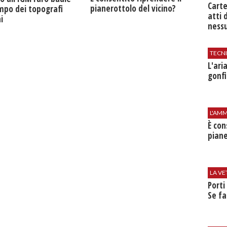
Cart
pianerottolo del vicino?
mpo dei topografi
atti 
i
nessu
TECN
L'​ar
gonfi
L'AMM
È con
piane
LA VE
Porti
Se fa