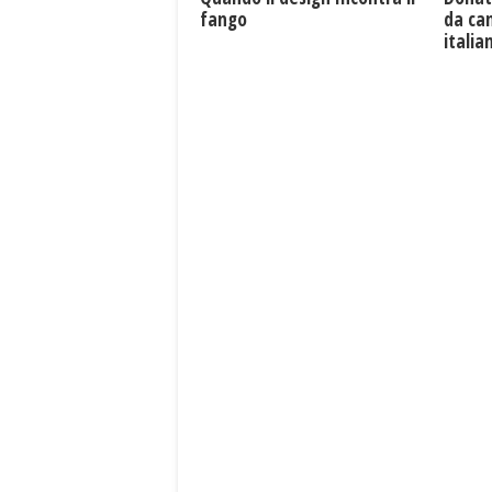
da ca
fango
italian