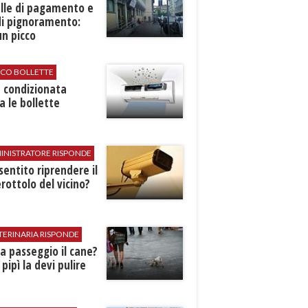
elle di pagamento e
di pignoramento:
n picco
ICO BOLLETTE
ia condizionata
a le bollette
INISTRATORE RISPONDE
sentito riprendere il
rottolo del vicino?
TERINARIA RISPONDE
 a passeggio il cane?
 pipì la devi pulire