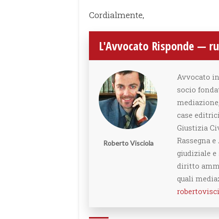
Cordialmente,
L'Avvocato Risponde — rub
Avvocato in
socio fonda
mediazione, 
case editrici
Giustizia Ci
Rassegna e 
Roberto Visciola
giudiziale e
diritto ammi
quali media
robertovis