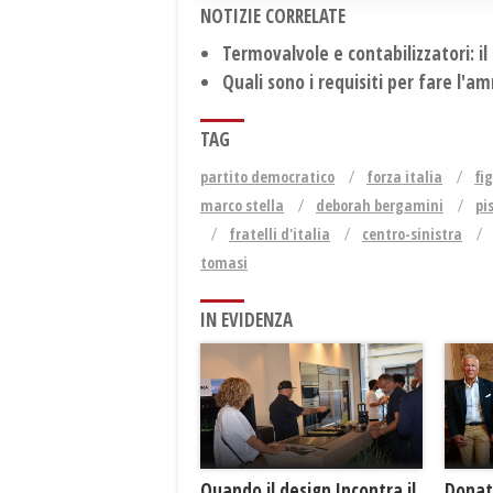
NOTIZIE CORRELATE
Termovalvole e contabilizzatori: il
Quali sono i requisiti per fare l'
TAG
partito democratico
forza italia
fi
marco stella
deborah bergamini
pi
fratelli d'italia
centro-sinistra
tomasi
IN EVIDENZA
Donat
​Quando il design Incontra il