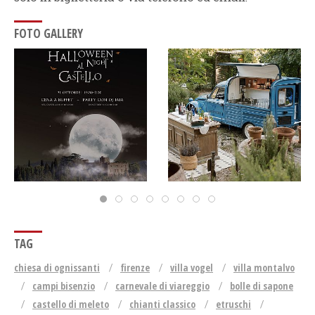
FOTO GALLERY
TAG
chiesa di ognissanti
firenze
villa vogel
villa montalvo
campi bisenzio
carnevale di viareggio
bolle di sapone
castello di meleto
chianti classico
etruschi