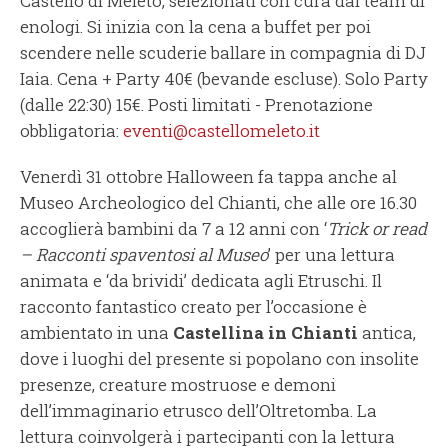
Castello di Meleto, selezionati con cura dal team di
enologi. Si inizia con la cena a buffet per poi
scendere nelle scuderie ballare in compagnia di DJ
Iaia. Cena + Party 40€ (bevande escluse). Solo Party
(dalle 22:30) 15€. Posti limitati - Prenotazione
obbligatoria:
eventi@castellomeleto.it
Venerdì 31 ottobre Halloween fa tappa anche al
Museo Archeologico del Chianti, che alle ore 16.30
accoglierà bambini da 7 a 12 anni con ‘
Trick or read
– Racconti spaventosi al Museo
’ per una lettura
animata e ‘da brividi’ dedicata agli Etruschi. Il
racconto fantastico creato per l’occasione è
ambientato in una
Castellina in Chianti
antica,
dove i luoghi del presente si popolano con insolite
presenze, creature mostruose e demoni
dell’immaginario etrusco dell’Oltretomba. La
lettura coinvolgerà i partecipanti con la lettura