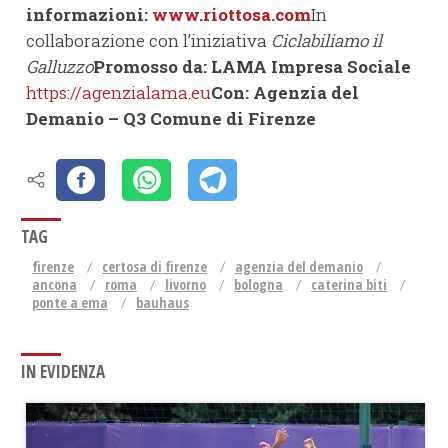
informazioni:
www.riottosa.com
In
collaborazione con l’iniziativa
Ciclabiliamo il
Galluzzo
Promosso da: LAMA Impresa Sociale
https://agenzialama.eu
Con: Agenzia del
Demanio – Q3 Comune di Firenze
TAG
firenze
certosa di firenze
agenzia del demanio
ancona
roma
livorno
bologna
caterina biti
ponte a ema
bauhaus
IN EVIDENZA